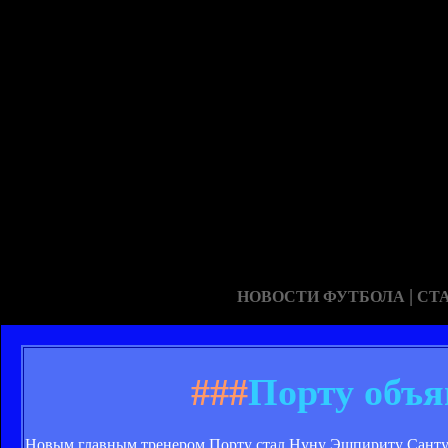
|
НОВОСТИ ФУТБОЛА
СТ
###
Порту объя
Новым главным тренером Порту стал Нуну Эшпириту Санту