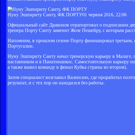
Нуну Эшпириту Санту, ФК ПОРТУ
01 червня 2016, 22:06
Официальный сайт Драконов отрапортовал о подписании дву
тренера Порту Санту заменит Жозе Пешейру, с которым расс
Напомним, в прошлом сезоне Порту финишировал третьим, н
Португалии.
Нуну Эшпириту Санту начал тренерскую карьеру в Малаге, 
наставником и в Панатинаикос. Самостоятельную карьеру нов
а также вывел команду в финал Кубка страны во втором).
Затем специалист возглавил Валенсию, где проработал полто
результат, и с тех пор он находился без работы.