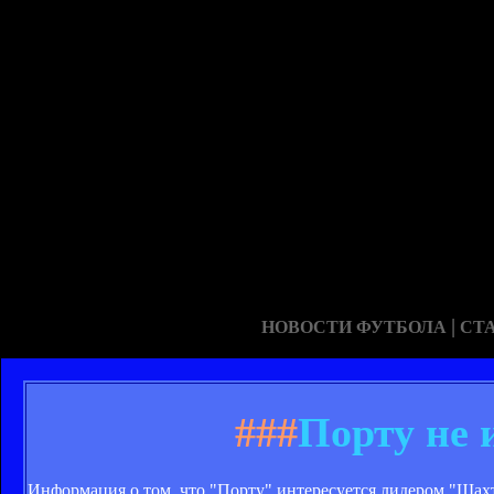
|
НОВОСТИ ФУТБОЛА
СТ
###
Порту не 
Информация о том, что "Порту" интересуется лидером "Шахт