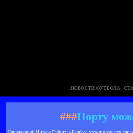
|
НОВОСТИ ФУТБОЛА
СТ
###
Порту мож
Нападающий Интера Габриэль Барбоза может провести следу