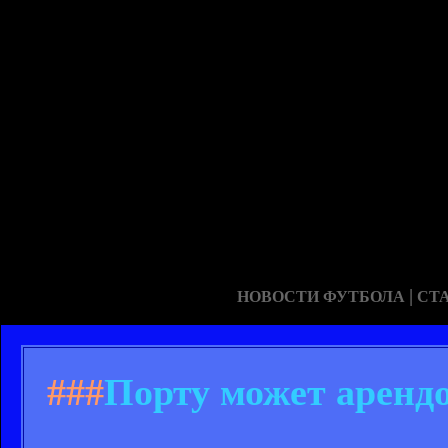
|
НОВОСТИ ФУТБОЛА
СТ
###
Порту может арендо