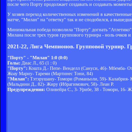
после чего Порту продолжает создавать и создавать моменты.
У хозяев переход количественных изменений в качественные 
матче, "Милан" на "ответку" так и не сподобился, а вышед
Минимальная победа позволила "Порту" догнать "Атлетико" -
Милана после трех туров группового турнира - ноль очков и 
2021-22, Лига Чемпионов. Групповой турнир. Г
"Порту" - "Милан" 1:0 (0:0)
Голы:
Диас Л., 65 (1 : 0)
"Порту":
Кошта Д.- Пепе- Венделл (Сануси, 46)- Мбемба- Ота
Жоау Мариу- Тареми (Мартинес Тони, 84)
"Милан":
Тэтэрушану- Томори (Романьоли, 59)- Калабрия- К
(Мальдини Д., 82)- Жиру (Ибрагимович, 58)- Леан Р.
Предупреждения:
Оливейра С., 3- Урибе, 38 - Томори, 16- Ж