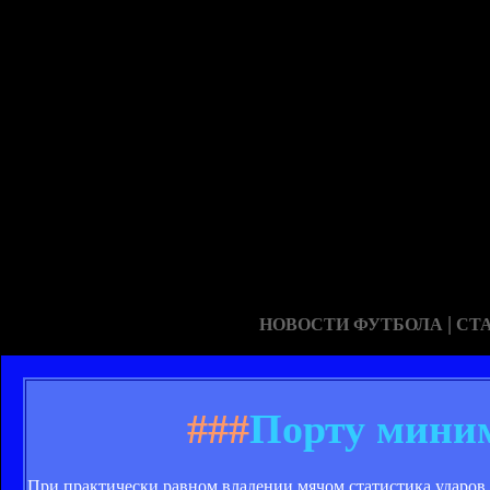
|
НОВОСТИ ФУТБОЛА
СТ
###
Порту мини
При практически равном владении мячом статистика ударов в 