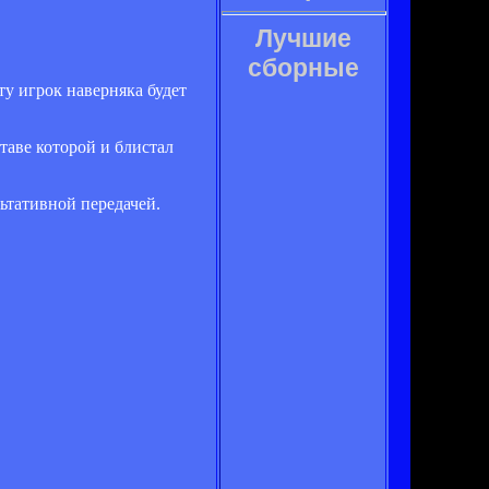
Лучшие
сборные
у игрок наверняка будет
таве которой и блистал
льтативной передачей.