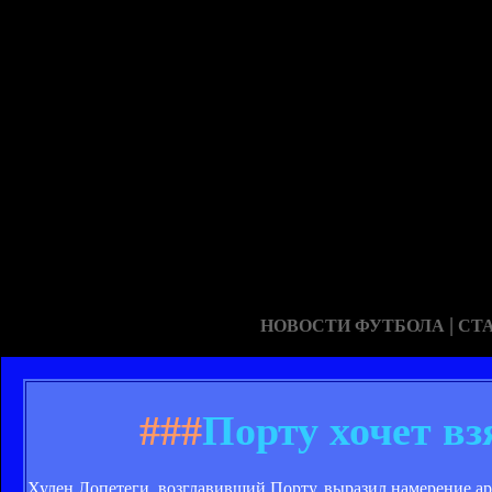
|
НОВОСТИ ФУТБОЛА
СТ
###
Порту хочет в
Хулен Лопетеги, возглавивший Порту, выразил намерение ар