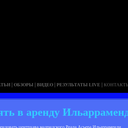
|
|
|
|
АТЬИ
ОБЗОРЫ
ВИДЕО
РЕЗУЛЬТАТЫ LIVE
КОНТАКТ
зять в аренду Ильаррамен
ендовать центрхава мадридского Реала Асьера Ильарраменди.