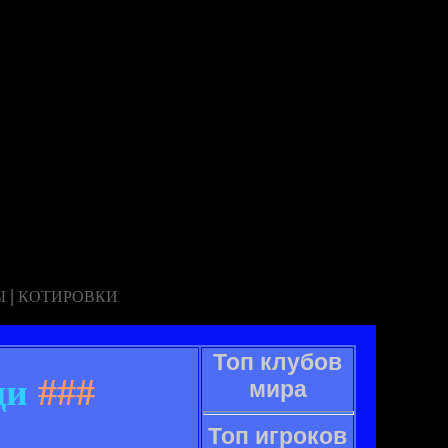
|
Ы
КОТИРОВКИ
Топ клубов
ди
###
мира
Топ игроков