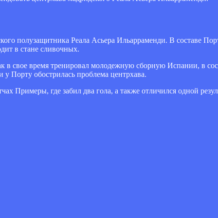
ского полузащитника Реала Асьера Ильарраменди. В составе Порт
дит в стане сливочных.
ак в свое время тренировал молодежную сборную Испании, в сос
 у Порту обострилась проблема центрхава.
чах Примеры, где забил два гола, а также отличился одной резу