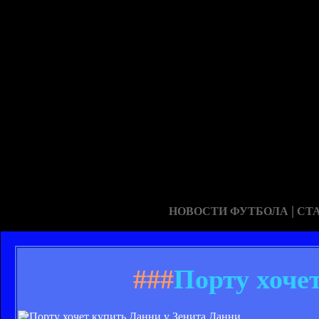
|
НОВОСТИ ФУТБОЛА
СТ
###
Порту хоче
Данни