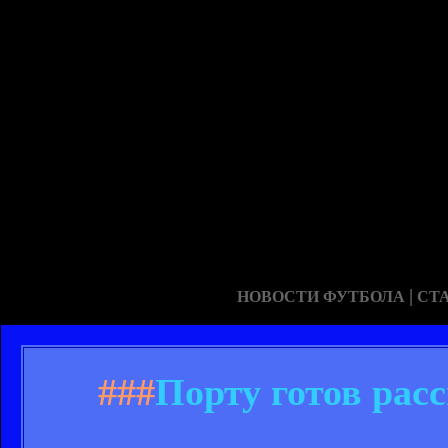
|
НОВОСТИ ФУТБОЛА
СТ
###
Порту готов рас