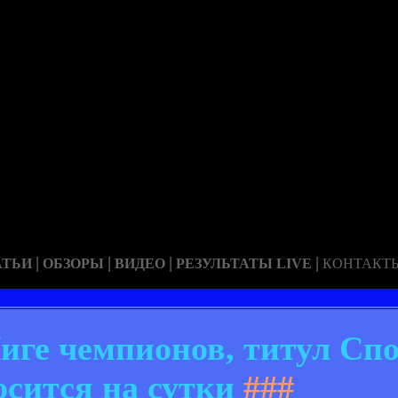
|
|
|
|
АТЬИ
ОБЗОРЫ
ВИДЕО
РЕЗУЛЬТАТЫ LIVE
КОНТАКТ
иге чемпионов, титул Сп
осится на сутки
###