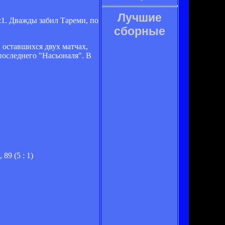
Лучшие
:1. Дважды забил Тареми, по
сборные
 оставшихся двух матчах,
последнего "Насьоналя". В
 89 (5 : 1)