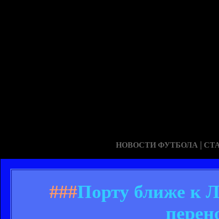
|
НОВОСТИ ФУТБОЛА
СТ
###
Порту ближе к Л
перен