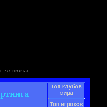
|
Ы
КОТИРОВКИ
Топ клубов
ортинга
мира
Топ игроков