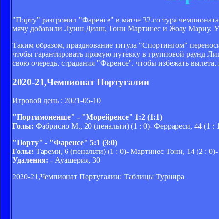
"Порту" разгромил "Фаренсе" в матче 32-го тура чемпионата
мячу добавили Луиш Диаш, Тони Мартинес и Жоау Мариу. У 
Таким образом, празднование титула "Спортингом" переносит
чтобы гарантировать прямую путевку в групповой раунд Лиги
свою очередь, страдания "Фаренсе", чтобы избежать вылета, 
2020-21,Чемпионат Португалии
Игровой день : 2021-05-10
"Портимоненше" - "Морейренсе" 1:2 (1:1)
Голы:
Фабрисио М., 20 (пенальти) (1 : 0)- Феррареси, 44 (1 : 1
"Порту" - "Фаренсе" 5:1 (3:0)
Голы:
Тареми, 6 (пенальти) (1 : 0)- Мартинес Тони, 14 (2 : 0)- Д
Удаления:
- Ауашерия, 30
2020-21,Чемпионат Португалии: Таблицы Турнира