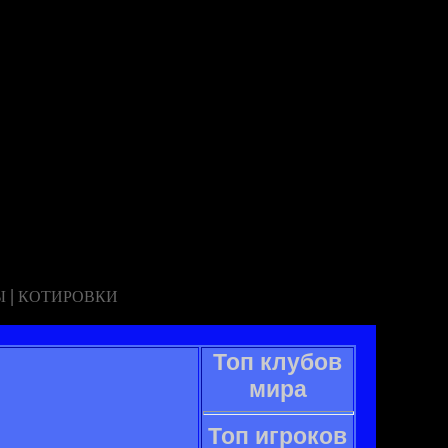
|
Ы
КОТИРОВКИ
Топ клубов
мира
Топ игроков