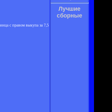
Лучшие
сборные
нца с правом выкупа за 7,5