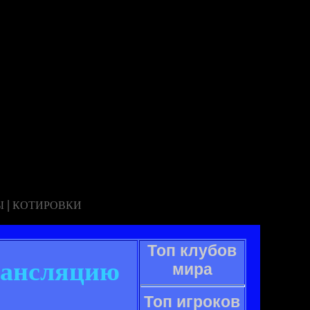
|
Ы
КОТИРОВКИ
Топ клубов
рансляцию
мира
Топ игроков