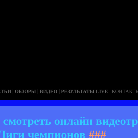
|
|
|
|
АТЬИ
ОБЗОРЫ
ВИДЕО
РЕЗУЛЬТАТЫ LIVE
КОНТАКТ
: смотреть онлайн видеот
Лиги чемпионов
###