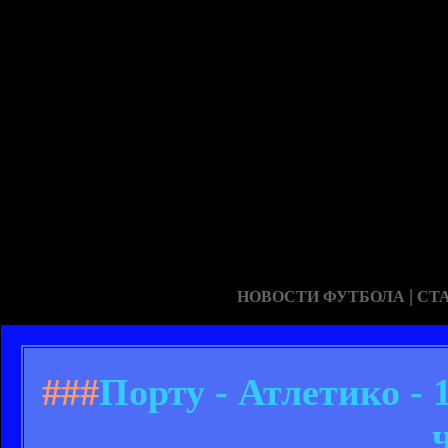
|
НОВОСТИ ФУТБОЛА
СТ
###
Порту - Атлетико - 